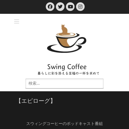
コ
Facebook
Twitter
Instagram
ン
YouTube
テ
ン
ツ
へ
ス
キ
ッ
プ
Swing Coffee
暮らしに彩を添える至福の一杯を求めて
検
索:
【エピローグ】
スウィングコーヒーのポッドキャスト番組