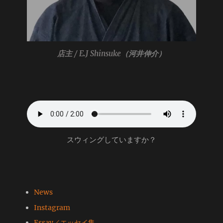
店主 / E.J Shinsuke
（河井伸介）
スウィングしていますか？
News
Instagram
Essay／エッセイ集