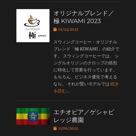
オリジナルブレンド／
極 KIWAMI 2023
投
01/22/2023
稿
日
スウィングコーヒー・オリジナル
ブレンド「極 KIWAMI」の紹介で
す。 スウィングコーヒーでは、 シ
ングルオリジンのクロップの焙煎
に特化して営業を行っています。
もちろん、ビジネス優先で考える
なら、 それが賢いモデルでは
続き
を読む…
エチオピア／ゲシャビ
レッジ農園
投
11/06/2022
稿