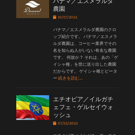
パナマ／エスメラルダ
農園
投
10/17/2022
稿
日
パナマ／エスメラルダ農園のクロ
ップ紹介です。 パナマ／エスメラ
ルダ農園は、コーヒー業界でその
名を知らぬ人がいない有名な農園
です。 何故か？ それは、あの「ゲ
イシャ種」を世に送り出した農園
だからです。 ゲイシャ種とピータ
ー
続きを読む…
エチオピア／イルガチ
ェフェ・ゲルセイウォ
ッシュ
投
07/12/2022
稿
日