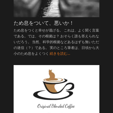
ため息をついて、悪いか！
ため息をつくと幸せが逃げる。 これは、よく聞く言葉
である。では、その根拠は？ おそらく誰も答えられな
いだろう。 当然、科学的根拠などあるはずも無いただ
の迷信（？）である。 実のところ筆者は、日頃から大
小のため息をよくつく
続きを読む…