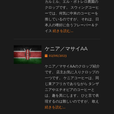
カルミル、エル・ポトレロ農園の
クロップです。 スウィングコーヒ
ーでは、何気に中米のコーヒーを
推しているのですが、 それは、日
本人の嗜好に合うフレーバー＆テ
イス
続きを読む…
ケニア／マサイAA
投
02/06/2023
稿
日
ケニア／マサイAAのクロップ紹介
です。 店主お気に入りクロップの
一つです。 ケニアコーヒーは、同
じ東アフリカでありながら タンザ
ニアやエチオピアのコーヒーと
は、趣を異にします。 ひと言で表
現するのは難しいのですが、 敢え
続きを読む…