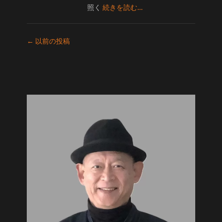
照く
続きを読む…
投
←
以前の投稿
稿
ナ
ビ
ゲ
ー
シ
ョ
ン