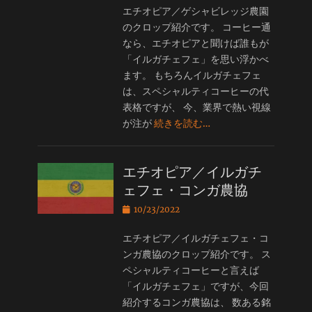
日
エチオピア／ゲシャビレッジ農園
のクロップ紹介です。 コーヒー通
なら、エチオピアと聞けば誰もが
「イルガチェフェ」を思い浮かべ
ます。 もちろんイルガチェフェ
は、スペシャルティコーヒーの代
表格ですが、 今、業界で熱い視線
が注が
続きを読む…
エチオピア／イルガチ
ェフェ・コンガ農協
投
10/23/2022
稿
日
エチオピア／イルガチェフェ・コ
ンガ農協のクロップ紹介です。 ス
ペシャルティコーヒーと言えば
「イルガチェフェ」ですが、今回
紹介するコンガ農協は、 数ある銘