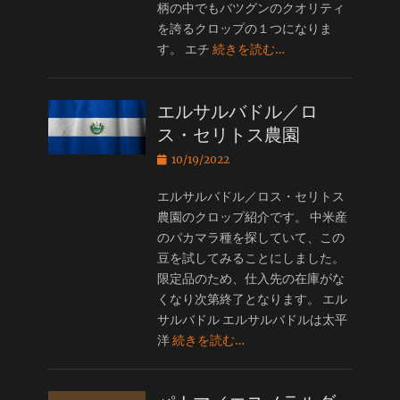
柄の中でもバツグンのクオリティ
を誇るクロップの１つになりま
す。 エチ
続きを読む…
エルサルバドル／ロ
ス・セリトス農園
投
10/19/2022
稿
日
エルサルバドル／ロス・セリトス
農園のクロップ紹介です。 中米産
のパカマラ種を探していて、この
豆を試してみることにしました。
限定品のため、仕入先の在庫がな
くなり次第終了となります。 エル
サルバドル エルサルバドルは太平
洋
続きを読む…