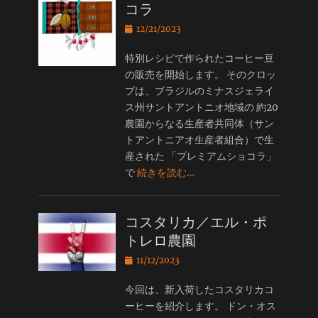
コラ
投
12/21/2023
稿
日
特別レシピで作られたコーヒー豆
の販売を開始します。 そのクロッ
プは、ブラジルのミナスジェライ
ス州サントアントニオ地域の 約20
農園からなる生産者共同体（サン
トアントニアオ生産者組合）で生
産された 「プレミアムショコラ」
で
続きを読む…
コスタリカ／エル・ポ
トレロ農園
投
11/12/2023
稿
日
今回は、新入荷したコスタリカコ
ーヒーを紹介します。 ドン・オス