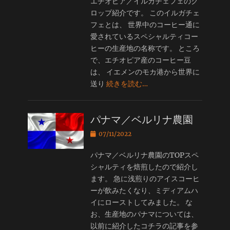
エチオピア／イルガチェフェのク
ロップ紹介です。 このイルガチェ
フェとは、 世界中のコーヒー通に
愛されているスペシャルティコー
ヒーの生産地の名称です。 ところ
で、エチオピア産のコーヒー豆
は、 イエメンのモカ港から世界に
送り
続きを読む…
パナマ／ベルリナ農園
投
07/11/2022
稿
日
パナマ／ベルリナ農園のTOPスペ
シャルティを焙煎したので紹介し
ます。 急に浅煎りのアイスコーヒ
ーが飲みたくなり、ミディアムハ
イにローストしてみました。 な
お、生産地のパナマについては、
以前に紹介したコチラの記事を参