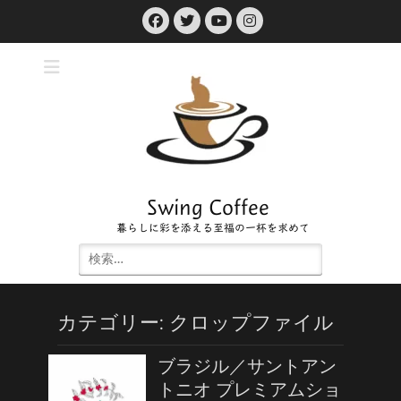
コ
Facebook
Twitter
Instagram
ン
YouTube
テ
ン
ツ
へ
ス
キ
ッ
プ
Swing Coffee
暮らしに彩を添える至福の一杯を求めて
検
索:
カテゴリー:
クロップファイル
ブラジル／サントアン
トニオ プレミアムショ