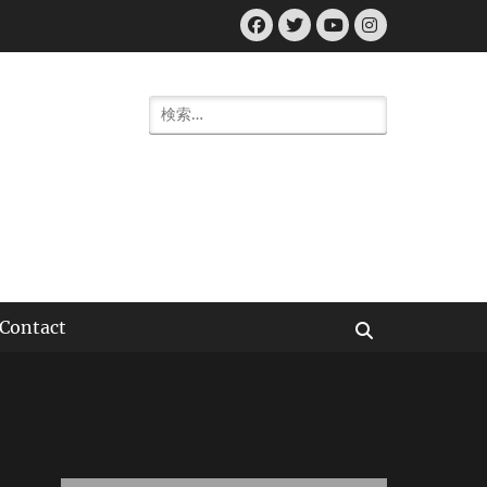
Facebook
Twitter
Instagram
YouTube
検
索:
Contact
検
索