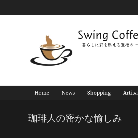
コ
ン
テ
ン
Swing Coff
ツ
へ
暮らしに彩を添える至福の一
ス
キ
ッ
プ
メインメニュー
Home
News
Shopping
Artis
珈琲人の密かな愉しみ