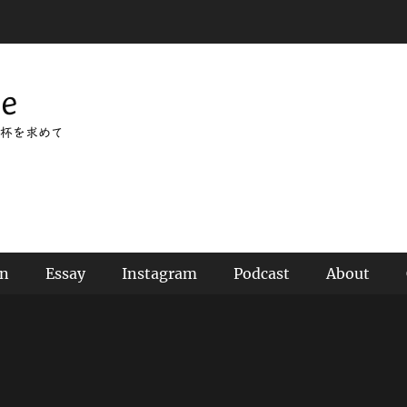
ee
杯を求めて
an
Essay
Instagram
Podcast
About