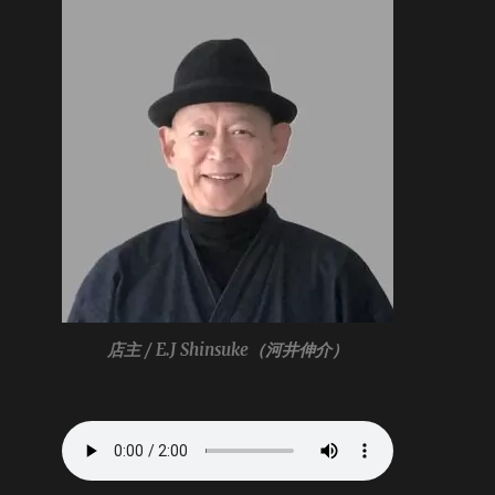
店主 / E.J Shinsuke
（河井伸介）