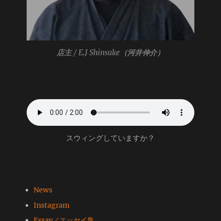
店主 / E.J Shinsuke
（河井伸介）
スウィングしていますか？
News
Instagram
Essay／エッセイ集