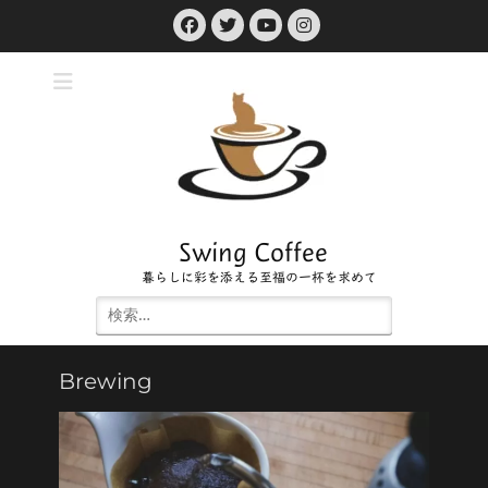
コ
Facebook
Twitter
Instagram
ン
YouTube
テ
ン
ツ
へ
ス
キ
ッ
プ
Swing Coffee
暮らしに彩を添える至福の一杯を求めて
検
索:
Brewing