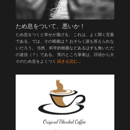
ため息をついて、悪いか！
ため息をつくと幸せが逃げる。 これは、よく聞く言葉
である。では、その根拠は？ おそらく誰も答えられな
いだろう。 当然、科学的根拠などあるはずも無いただ
の迷信（？）である。 実のところ筆者は、日頃から大
小のため息をよくつく
続きを読む…