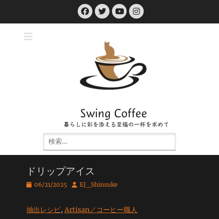
コ
Facebook
Twitter
Instagram
ン
YouTube
テ
ン
ツ
へ
ス
キ
ッ
プ
Swing Coffee
暮らしに彩を添える至福の一杯を求めて
検
索:
ドリップアイス
投
投
06/21/2025
EJ_Shinsuke
稿
稿
日
者
抽出レシピ
, 
Artisan／コーヒー職人