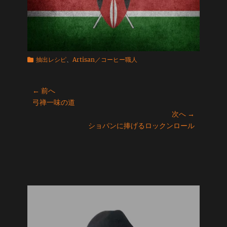
カ
抽出レシピ
、
Artisan／コーヒー職人
テ
ゴ
投
リ
← 前へ
ー
前
弓禅一味の道
稿
の
次へ →
ナ
投
次
ショパンに捧げるロックンロール
ビ
稿:
の
ゲ
投
ー
稿:
シ
ョ
ン