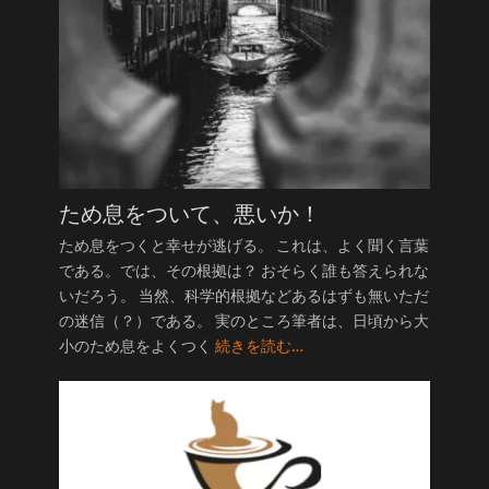
ため息をついて、悪いか！
ため息をつくと幸せが逃げる。 これは、よく聞く言葉
である。では、その根拠は？ おそらく誰も答えられな
いだろう。 当然、科学的根拠などあるはずも無いただ
の迷信（？）である。 実のところ筆者は、日頃から大
小のため息をよくつく
続きを読む…