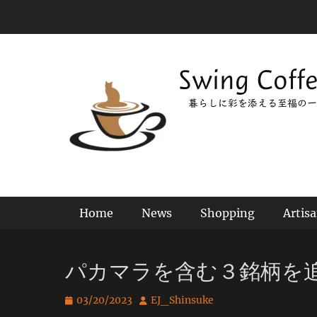
コ
ン
テ
ン
Swing Coff
ツ
へ
暮らしに彩を添える至福の一
ス
キ
ッ
プ
メインメニュー
Home
News
Shopping
Artis
パカマラを含む３銘柄を
投
投
03/20/2023
EJ_Shinsuke
稿
稿