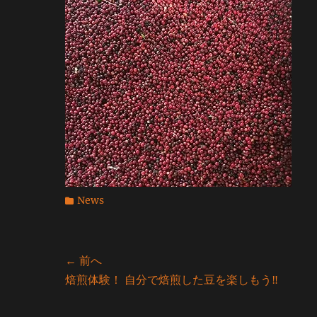
カ
News
テ
ゴ
リ
投
← 前へ
ー
前
焙煎体験！ 自分で焙煎した豆を楽しもう‼
稿
の
ナ