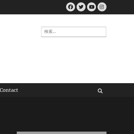
Facebook
Twitter
Instagram
YouTube
検
索:
Contact
検
索