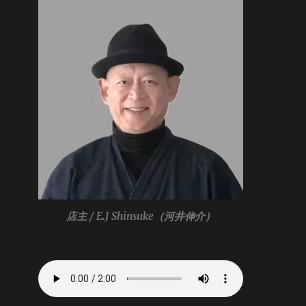
店主 / E.J Shinsuke
（河井伸介）