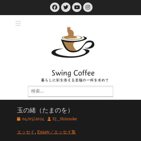
コ
Facebook
Twitter
Instagram
ン
YouTube
テ
ン
ツ
へ
ス
キ
ッ
プ
Swing Coffee
暮らしに彩を添える至福の一杯を求めて
検
索:
玉の緒（たまのを）
投
投
04/05/2024
EJ_Shinsuke
稿
稿
日
者
エッセイ
, 
Essay／エッセイ集