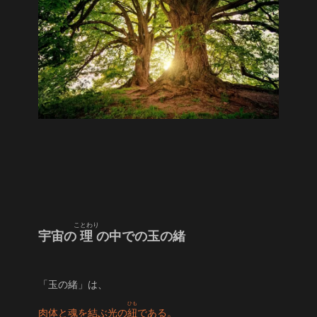
ことわり
宇宙の
理
の中での玉の緒
「玉の緒」は、
ひも
肉体と魂を結ぶ光の
紐
である。