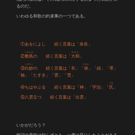
るのだ。
いわゆる和歌の約束事の一つである。
①あをによし 続く言葉は「奈良」
しきしま
やまと
②
敷島
の 続く言葉は「
大和
」
しろたへ
たもと
③
白妙
の 続く言葉は「衣」「
袂
」「紐」「帯」
「袖」「たすき」「雲」「雪」
うぢ
④ちはやぶる 続く言葉は「神」「宇治」「
氏
」
⑤八雲立つ 続く言葉は「出雲」
いかがだろう？
枕詞の意味は知らずとも、一度は耳にしたことがある