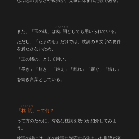
忍ぶ恋の切なさや孤独が、見事に詠まれた歌である。
まくらことば
また、「玉の緒」は
枕詞
としても用いられている。
ただし、「たまのを」だけでは、枕詞の５文字の要件
を満たさないため、
「玉の緒の」として用い、
「長き」「短き」「絶え」「乱れ」「継ぐ」「惜し」
を続き言葉としている。
まくらことば
「
枕詞
」って何？
って方のために、有名な枕詞を幾つか紹介してみよ
う。
枕詞の後には、その枕詞に対応する決まった単語が来