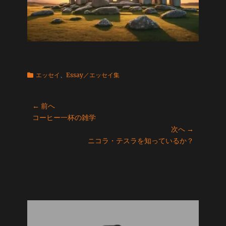
カ
エッセイ
、
Essay／エッセイ集
テ
ゴ
投
リ
← 前へ
ー
前
コーヒー一杯の雑学
稿
の
次へ →
ナ
投
次
ニコラ・テスラを知っているか？
ビ
稿:
の
ゲ
投
ー
稿:
シ
ョ
ン