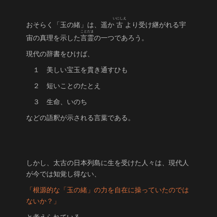
いにしえ
おそらく「玉の緒」は、遥か
古
より受け継がれる宇
ことだま
宙の真理を示した
言霊
の一つであろう。
現代の辞書をひけば、
１ 美しい宝玉を貫き通すひも
２ 短いことのたとえ
３ 生命、いのち
などの語釈が示される言葉である。
しかし、太古の日本列島に生を受けた人々は、現代人
が今では知覚し得ない、
「根源的な「玉の緒」の力を自在に操っていたのでは
ないか？」