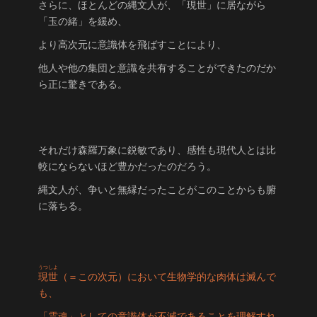
さらに、ほとんどの縄文人が、「
現世
」に居ながら
「玉の緒」を緩め、
より高次元に意識体を飛ばすことにより、
他人や他の集団と意識を共有することができたのだか
ら正に驚きである。
それだけ森羅万象に鋭敏であり、感性も現代人とは比
較にならないほど豊かだったのだろう。
縄文人が、争いと無縁だったことがこのことからも腑
に落ちる。
うつしよ
現世
（＝この次元）において生物学的な肉体は滅んで
も、
「霊魂」としての意識体が不滅であることを理解すれ