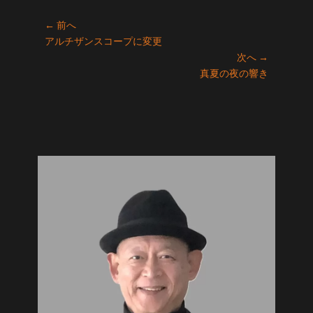
ゴ
投
リ
← 前へ
ー
前
アルチザンスコープに変更
稿
の
次へ →
ナ
投
次
真夏の夜の響き
ビ
稿:
の
ゲ
投
ー
稿:
シ
ョ
ン