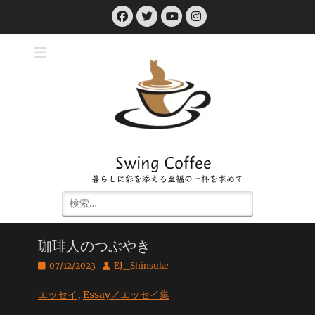
コ
Facebook
Twitter
Instagram
ン
YouTube
テ
ン
ツ
へ
ス
キ
ッ
プ
Swing Coffee
暮らしに彩を添える至福の一杯を求めて
検
索:
珈琲人のつぶやき
投
投
07/12/2023
EJ_Shinsuke
稿
稿
日
者
エッセイ
, 
Essay／エッセイ集