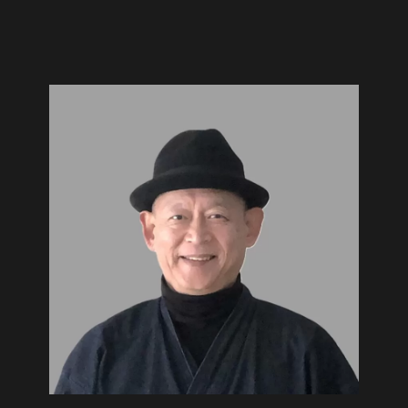
ゲ
投
ー
稿:
シ
ョ
ン