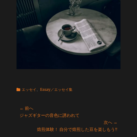
カ
エッセイ
、
Essay／エッセイ集
テ
ゴ
投
リ
← 前へ
ー
前
ジャズギターの音色に誘われて
稿
の
次へ →
ナ
投
次
焙煎体験！ 自分で焙煎した豆を楽しもう‼
ビ
稿:
の