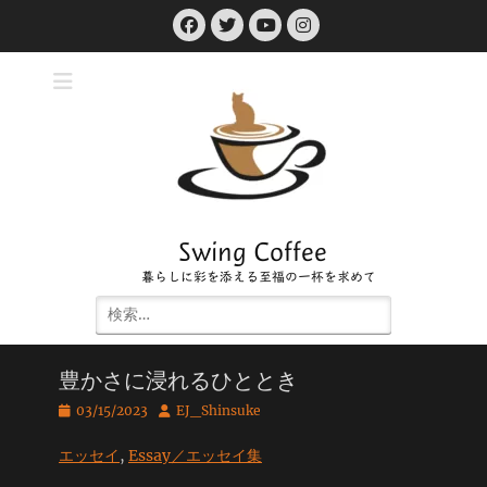
コ
Facebook
Twitter
Instagram
ン
YouTube
テ
ン
ツ
へ
ス
キ
ッ
プ
Swing Coffee
暮らしに彩を添える至福の一杯を求めて
検
索:
豊かさに浸れるひととき
投
投
03/15/2023
EJ_Shinsuke
稿
稿
日
者
エッセイ
, 
Essay／エッセイ集